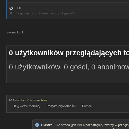
Hi
Napisany przez Marson_maro ,
24 gru 2016
Strona 1 z 1
0 użytkowników przeglądających t
0 użytkowników, 0 gości, 0 anonimo
IPB skin
by
IPBForumSkins
Użyj wersji mobilnej
Polityka prywatności
Pomoc
Ciastka:
Ta strona (jak i 99% pozostałych) tworzy w przeglą