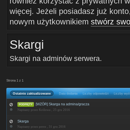
również korzystać z prywatnych wi
więcej. Jeżeli posiadasz już konto
nowym użytkownikiem
stwórz swo
Skargi
Skargi na adminów serwera.
Strona 1 z 1
Ostatnio zaktualizowane
Data dodania
Liczby odpowiedzi
Liczby wyś
[WZÓR] Skarga na admina/gracza
PODPIĘTY
Napisany przez Królowa ,
25 gru 2016
Skarga
Napisany przez perez ,
31 gru 2016