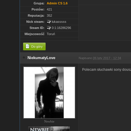
Grupa:
Admin CS 1.6
Postów:
421
Reputacja:
352
Nick steam:
lukasssss
Steam ID:
0:1:16286296
Miejscowość
Toruń
Do góry
NiekumatyLove
Napisano
06 luty 2017 - 12:34
Polecam słuchawki sony douszn
Newbie