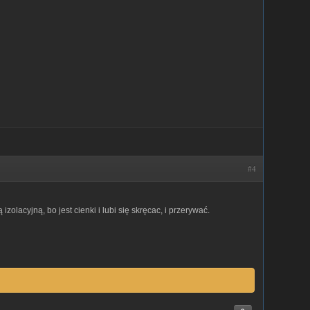
#4
olacyjną, bo jest cienki i lubi się skręcac, i przerywać.