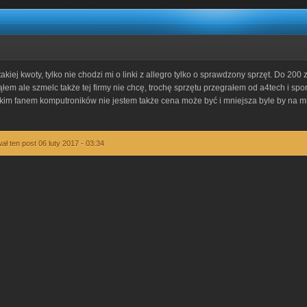
akiej kwoty, tylko nie chodzi mi o linki z allegro tylko o sprawdzony sprzęt. Do 200 
łem ale szmelc także tej firmy nie chcę, trochę sprzętu przegrałem od a4tech i sp
kim fanem komputroników nie jestem także cena może być i mniejsza byle by na m
ł ten post 06 luty 2017 - 03:34