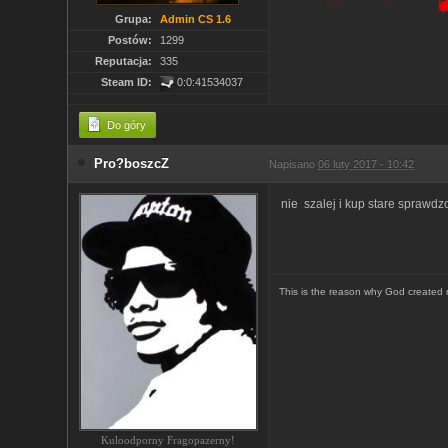
Grupa:
Admin CS 1.6
Postów:
1299
Reputacja:
335
Steam ID:
0:0:41534037
Do góry
Pro?boszcZ
Napisano
06 luty 2017 - 10:42
nie szalej i kup stare sprawdzo
This is the reason why God created
Kuloodporny Fragopazerny!