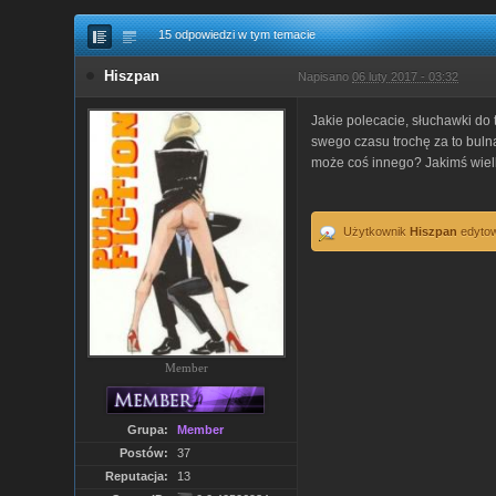
15 odpowiedzi w tym temacie
Hiszpan
Napisano
06 luty 2017 - 03:32
Jakie polecacie, słuchawki do t
swego czasu trochę za to bulną
może coś innego? Jakimś wiel
Użytkownik
Hiszpan
edytowa
Member
Grupa:
Member
Postów:
37
Reputacja:
13