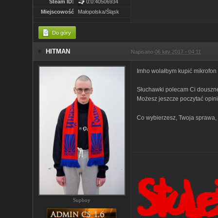
Steam ID:
0:0:40506934
Miejscowość
Małopolska/Śląsk
Do góry
HITMAN
Napisano
06 luty 2017 - 04:11
Imho wolałbym kupić mikrofon 
Słuchawki polecam Ci douszne.
Możesz jeszcze poczytać opin
Co wybierzesz, Twoja sprawa, 
Supboy