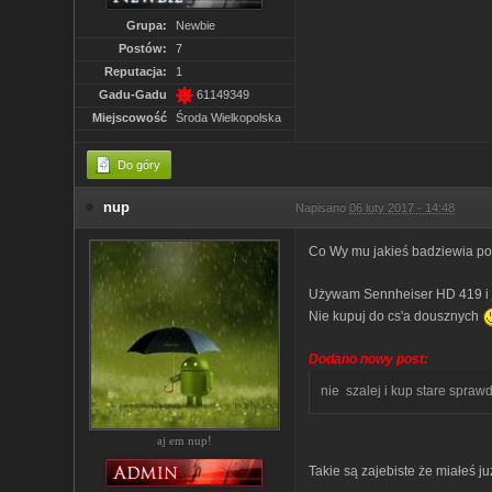
Grupa:
Newbie
Postów:
7
Reputacja:
1
Gadu-Gadu
61149349
Miejscowość
Środa Wielkopolska
Do góry
nup
Napisano
06 luty 2017 - 14:48
Co Wy mu jakieś badziewia pol
Używam Sennheiser HD 419 i
Nie kupuj do cs'a dousznych
Dodano nowy post:
nie szalej i kup stare sprawd
aj em nup!
Takie są zajebiste że miałeś ju