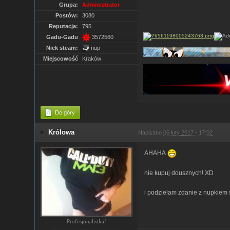
Grupa:
Administrator
Postów:
3080
Reputacja:
795
Gadu-Gadu
3572560
Nick steam:
nup
Miejscowość
Kraków
Do góry
Królowa
Napisano
06 luty 2017 - 17:02
AHAHA
nie kupuj dousznych! XD
i podzielam zdanie z nupkiem
Profesjonalistka!