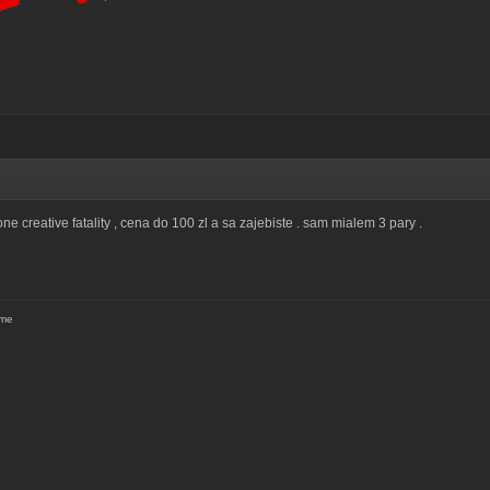
ne creative fatality , cena do 100 zl a sa zajebiste . sam mialem 3 pary .
 me