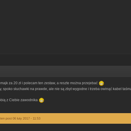
majk za 20 zł i polecam ten zestaw, a reszte można przejebać
, spoko słuchawki na prawde, ale nie są zbyt wygodne i trzeba owinąć kabel taśmą iz
zrobią z Ciebie zawodnika
ten post 06 luty 2017 - 11:53