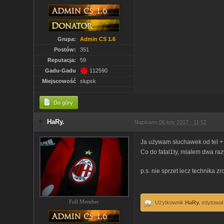
Grupa:
Admin CS 1.6
Postów:
351
Reputacja:
59
Gadu-Gadu
112590
Miejscowość
slupsk
Do góry
HaRy.
Napisano
06 luty 2017 - 11:52
Ja używam słuchawek od tel + 
Co do fatal1ty, miałem dwa razy
p.s. nie sprzet lecz technika 
Full Member
Użytkownik
HaRy.
edytował 