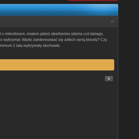
#1
zł z mikrofonem, miałem jakieś steellseries siberia coś takiego,
oro wytrzymał. Warto zainteresować się a4tech serią bloody? Czy
inimum 2 lata wytrzymały słuchawki.
0