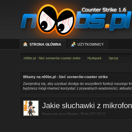
STRONA GŁÓWNA
UŻYTKOWNICY
n00bs.pl - Sieć serwerów counter strike
Hydepark
Sprzęt
Witamy na n00bs.pl - Sieć serwerów counter strike
Zarejestruj się, aby uzyskać dostęp do wszystkich funkcji naszego f
będziesz mógł również korzystać z prywatnych wiadomości, aktualizac
Jakie słuchawki z mikrofon
Rozpoczęty przez
Hiszpan
,
06 lut 2017 03:32