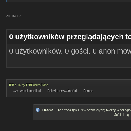
Strona 1 z 1
0 użytkowników przeglądających t
0 użytkowników, 0 gości, 0 anonimo
IPB skin
by
IPBForumSkins
Użyj wersji mobilnej
Polityka prywatności
Pomoc
Ciastka:
Ta strona (jak i 99% pozostałych) tworzy w przeglą
Jeśli ci się