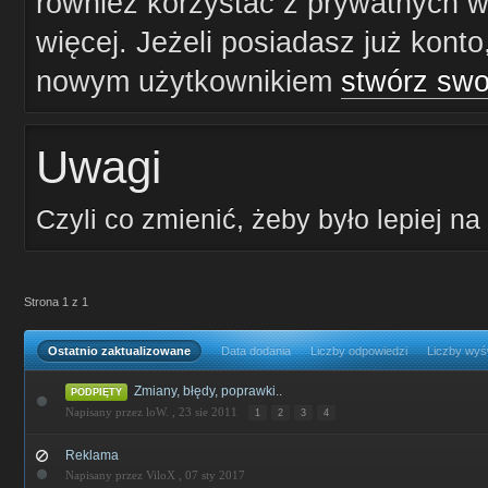
również korzystać z prywatnych wi
więcej. Jeżeli posiadasz już konto
nowym użytkownikiem
stwórz swo
Uwagi
Czyli co zmienić, żeby było lepiej n
Strona 1 z 1
Ostatnio zaktualizowane
Data dodania
Liczby odpowiedzi
Liczby wyś
Zmiany, błędy, poprawki..
PODPIĘTY
Napisany przez loW. ,
23 sie 2011
1
2
3
4
Reklama
Napisany przez ViloX ,
07 sty 2017