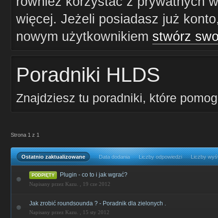
również korzystać z prywatnych wi
więcej. Jeżeli posiadasz już konto
nowym użytkownikiem
stwórz swo
Poradniki HLDS
Znajdziesz tu poradniki, które pomo
Strona 1 z 1
Ostatnio zaktualizowane
Data dodania
Liczby odpowiedzi
Liczby wyś
Plugin - co to i jak wgrać?
PODPIĘTY
Napisany przez Kazu. ,
19 cze 2012
Jak zrobić roundsounda ? - Poradnik dla zielonych .
Napisany przez Kazu. ,
15 sty 2012