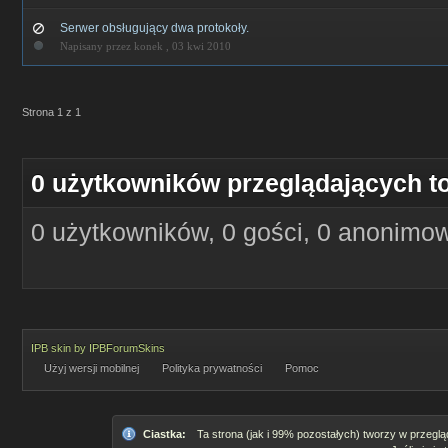
Serwer obsługujący dwa protokoły.
Napisany przez konek ,
03 kwi 2010
Strona 1 z 1
0 użytkowników przeglądających t
0 użytkowników, 0 gości, 0 anonimo
IPB skin
by
IPBForumSkins
Użyj wersji mobilnej
Polityka prywatności
Pomoc
Ciastka:
Ta strona (jak i 99% pozostałych) tworzy w przeglą