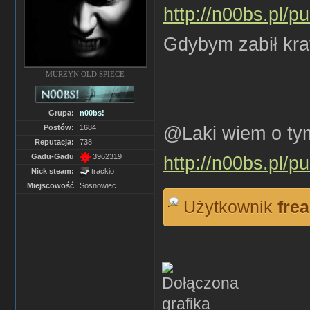
http://n00bs.pl/pu
Gdybym zabił kra
MURZYN OLD SPIECE
Grupa:
n00bs!
@Laki wiem o tym
Postów:
1684
Reputacja:
738
Gadu-Gadu
3962319
http://n00bs.pl/pu
Nick steam:
trackio
Miejscowość
Sosnowiec
Użytkownik
fre