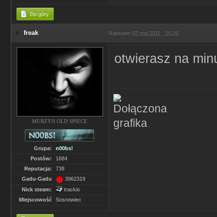
Do góry
freak
Napisano
02 maj 2011 - 16:26
otwierasz na min
MURZYN OLD SPIECE
Grupa:
n00bs!
Postów:
1684
Reputacja:
738
Gadu-Gadu
3962319
Nick steam:
trackio
Miejscowość
Sosnowiec