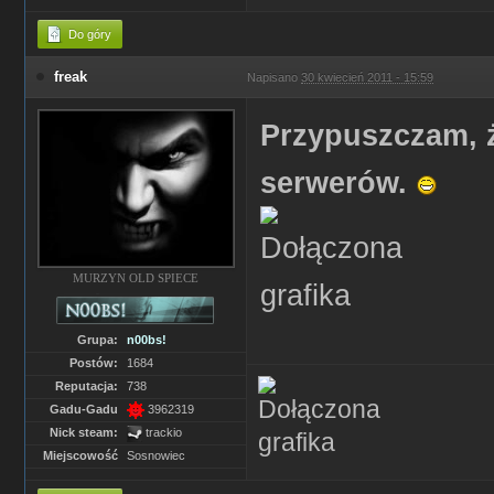
Do góry
freak
Napisano
30 kwiecień 2011 - 15:59
Przypuszczam, 
serwerów.
MURZYN OLD SPIECE
Grupa:
n00bs!
Postów:
1684
Reputacja:
738
Gadu-Gadu
3962319
Nick steam:
trackio
Miejscowość
Sosnowiec