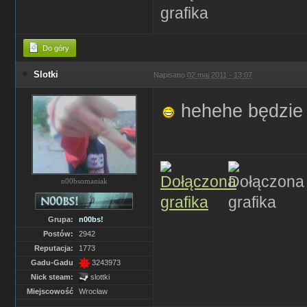
Do góry
Slotki
Napisano
02 maj 2011 - 13:07
hehehe będzie 
n00bsomaniak
Grupa:
n00bs!
Postów:
2942
Reputacja:
1773
Gadu-Gadu
3243973
Nick steam:
slottki
Miejscowość
Wrocław