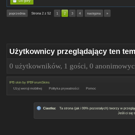
Do góry
poprzednia
Strona 2 z 52
1
2
3
4
następna
»
Użytkownicy przeglądający ten tem
0 użytkowników, 1 gości, 0 anonimowy
IPB skin
by
IPBForumSkins
Użyj wersji mobilnej
Polityka prywatności
Pomoc
Ciastka:
Ta strona (jak i 99% pozostałych) tworzy w przeglą
Jeśli ci się