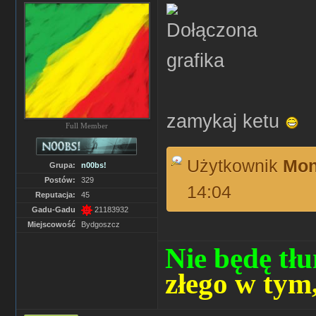
zamykaj ketu
Full Member
Użytkownik
Mon
Grupa:
n00bs!
Postów:
329
14:04
Reputacja:
45
Gadu-Gadu
21183932
Miejscowość
Bydgoszcz
Nie będę tłu
złego w tym