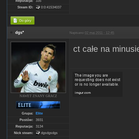
Reputacja:
335
Steam ID:
0:0:41534037
Do góry
dgs*
Napisano
02 maj 2011 - 12:45
ct całe na minus
NAWET ZNANY GRACZ
Grupa:
Elite
Postów:
3931
Reputacja:
3134
Nick steam:
dgsdgsdgs