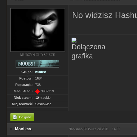
No widzisz Hashu,
MURZYN OLD SPIECE
Grupa:
n00bs!
Postów:
1684
Reputacja:
738
Gadu-Gadu
3962319
Nick steam:
trackio
Miejscowość
Sosnowiec
Do góry
Monikaa.
Napisano
30 kwiecień 2011 - 14:02