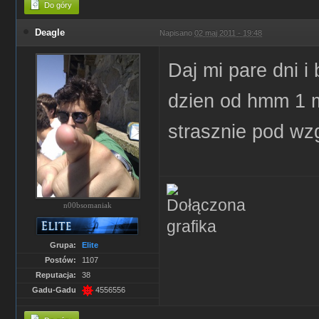
Do góry
Deagle
Napisano
02 maj 2011 - 19:48
Daj mi pare dni i
dzien od hmm 1
strasznie pod wzgl
n00bsomaniak
Grupa:
Elite
Postów:
1107
Reputacja:
38
Gadu-Gadu
4556556