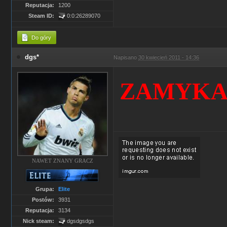
Reputacja:
1200
Steam ID:
0:0:26289070
Do góry
dgs*
Napisano
30 kwiecień 2011 - 14:36
ZAMYKA
NAWET ZNANY GRACZ
Grupa:
Elite
Postów:
3931
Reputacja:
3134
Nick steam:
dgsdgsdgs