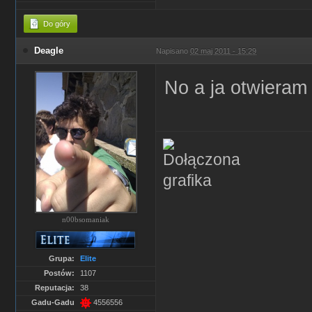
Do góry
Deagle
Napisano
02 maj 2011 - 15:29
No a ja otwiera
n00bsomaniak
Grupa:
Elite
Postów:
1107
Reputacja:
38
Gadu-Gadu
4556556