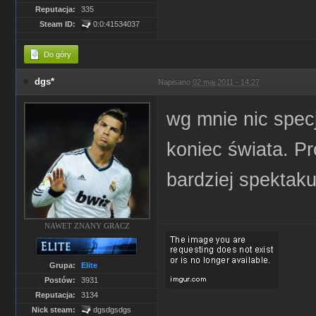
Reputacja:
335
Steam ID:
0:0:41534037
Do góry
dgs*
Napisano
02 maj 2011 - 14:27
wg mnie nic specj
koniec świata. Pr
bardziej spektak
NAWET ZNANY GRACZ
Grupa:
Elite
Postów:
3931
Reputacja:
3134
Nick steam:
dgsdgsdgs