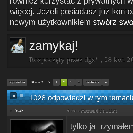
również korzystać z prywatnych wi
więcej. Jeżeli posiadasz już konto
nowym użytkownikiem
stwórz swo
zamykaj!
Rozpoczęty przez
dgs*
,
28 kwi 2
poprzednia
Strona 2 z 52
1
2
3
4
następna
»
1028 odpowiedzi w tym temaci
freak
Napisano
28 kwiecień 2011 - 22:20
tylko ja trzymałe