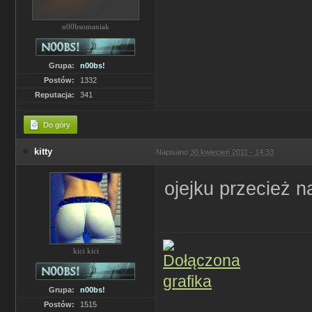
n00bsomaniak
Grupa:
n00bs!
Postów:
1332
Reputacja:
341
Do góry
kitty
Napisano
30 kwiecień 2011 - 14:33
ojejku przecież 
kici kici
Grupa:
n00bs!
Postów:
1515