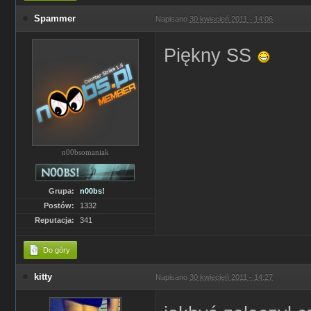
Spammer
Napisano
30 kwiecień 2011 - 14:06
Piękny SS
n00bsomaniak
Grupa:
n00bs!
Postów:
1332
Reputacja:
341
Do góry
kitty
Napisano
30 kwiecień 2011 - 14:27