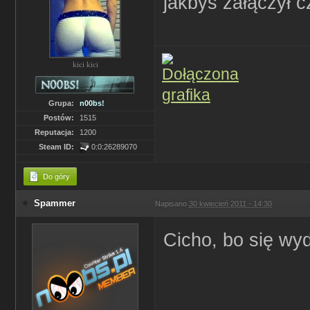
jakbyś załączył cz
kici kici
Grupa:
n00bs!
Postów:
1515
Reputacja:
1200
Steam ID:
0:0:26289070
Do góry
Spammer
Napisano
30 kwiecień 2011 - 14:30
Cicho, bo się wy