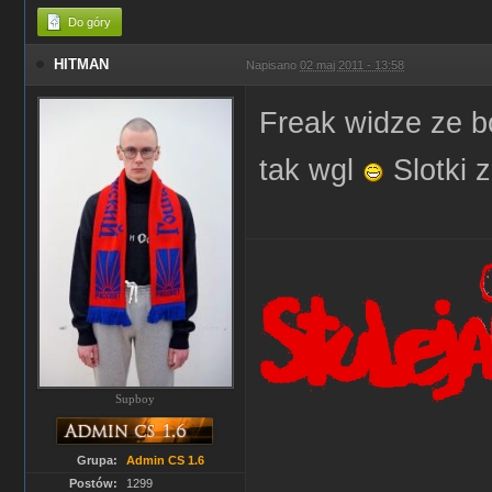
Do góry
HITMAN
Napisano
02 maj 2011 - 13:58
Freak widze ze b
tak wgl
Slotki 
Supboy
Grupa:
Admin CS 1.6
Postów:
1299