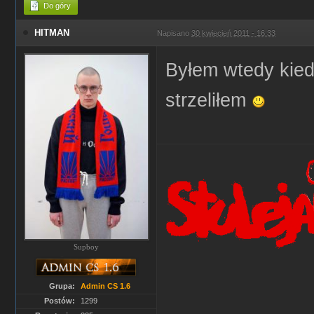
Do góry
HITMAN
Napisano
30 kwiecień 2011 - 16:33
Byłem wtedy kied
strzeliłem
Supboy
Grupa:
Admin CS 1.6
Postów:
1299