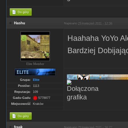
Do góry
Hashu
Napisano
29 kwiecień 2011 - 12:36
Haahaha YoYo Ale
Bardziej Dobijaj
Elite Member
Grupa:
Elite
Postów:
1113
Reputacja:
109
Gadu-Gadu
5778877
Miejscowość
Kraków
Do góry
freak
Napisano
29 kwiecień 2011 - 16:22