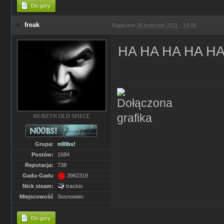
Do góry
freak
Napisano
30 kwiecień 2011 - 14:06
HA HA HA HA HA
MURZYN OLD SPIECE
Grupa:
n00bs!
Postów:
1684
Reputacja:
738
Gadu-Gadu
3962319
Nick steam:
trackio
Miejscowość
Sosnowiec
Do góry