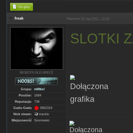
Do góry
freak
Napisano
02 maj 2011 - 12:54
SLOTKI 
MURZYN OLD SPIECE
Grupa:
n00bs!
Postów:
1684
Reputacja:
738
Gadu-Gadu
3962319
Nick steam:
trackio
Miejscowość
Sosnowiec