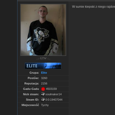
W sumie kiepski z niego rajdow
..:: GTW ::..
Grupa:
Elite
Postów:
3260
Reputacja:
2156
Gadu-Gadu
4503159
Nick steam:
soulmaker14
Steam ID:
0:0:19407044
Miejscowość
Tychy