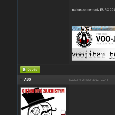
najlepsze momenty EURO 20
Do góry
ABS
Napisano
05 lipiec 2012 - 19:48