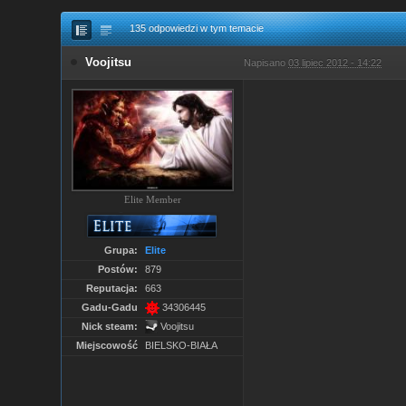
135 odpowiedzi w tym temacie
Voojitsu
Napisano
03 lipiec 2012 - 14:22
Elite Member
Grupa:
Elite
Postów:
879
Reputacja:
663
Gadu-Gadu
34306445
Nick steam:
Voojitsu
Miejscowość
BIELSKO-BIAŁA