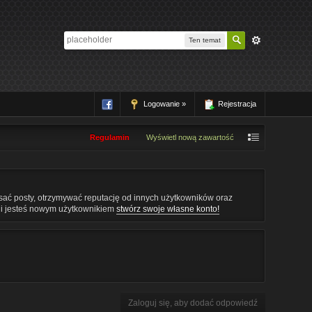
Ten temat
Logowanie »
Rejestracja
Regulamin
Wyświetl nową zawartość
pisać posty, otrzymywać reputację od innych użytkowników oraz
śli jesteś nowym użytkownikiem
stwórz swoje własne konto!
Zaloguj się, aby dodać odpowiedź