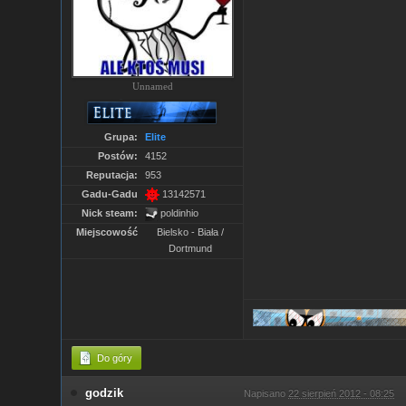
Unnamed
Grupa:
Elite
Postów:
4152
Reputacja:
953
Gadu-Gadu
13142571
Nick steam:
poldinhio
Miejscowość
Bielsko - Biała /
Dortmund
Do góry
godzik
Napisano
22 sierpień 2012 - 08:25