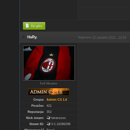
Do góry
HaRy.
Napisano
22 sierpień 2012 - 12:54
Full Member
Grupa:
Admin CS 1.6
Postów:
421
Reputacja:
352
Nick steam:
lukasssss
Steam ID:
0:1:16286296