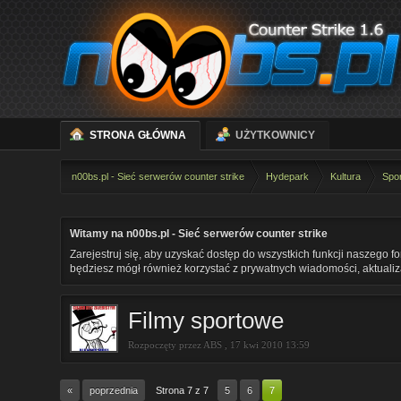
STRONA GŁÓWNA
UŻYTKOWNICY
n00bs.pl - Sieć serwerów counter strike
Hydepark
Kultura
Spo
Witamy na n00bs.pl - Sieć serwerów counter strike
Zarejestruj się, aby uzyskać dostęp do wszystkich funkcji naszego f
będziesz mógł również korzystać z prywatnych wiadomości, aktualizac
Filmy sportowe
Rozpoczęty przez
ABS
,
17 kwi 2010 13:59
«
poprzednia
Strona 7 z 7
5
6
7