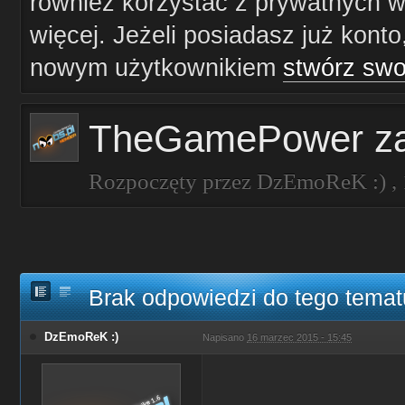
również korzystać z prywatnych wi
więcej. Jeżeli posiadasz już konto
nowym użytkownikiem
stwórz swo
TheGamePower zap
Rozpoczęty przez
DzEmoReK :)
,
Brak odpowiedzi do tego temat
DzEmoReK :)
Napisano
16 marzec 2015 - 15:45