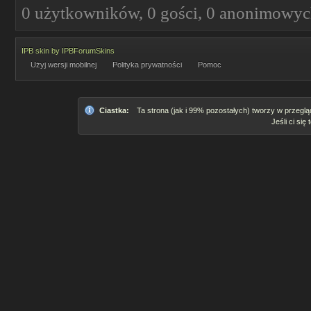
0 użytkowników, 0 gości, 0 anonimowy
IPB skin
by
IPBForumSkins
Użyj wersji mobilnej
Polityka prywatności
Pomoc
Ciastka:
Ta strona (jak i 99% pozostałych) tworzy w przeglą
Jeśli ci się