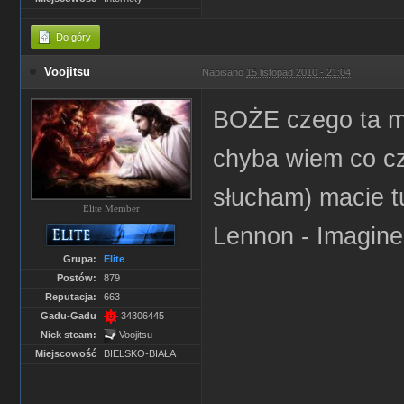
Do góry
Voojitsu
Napisano
15 listopad 2010 - 21:04
BOŻE czego ta mł
chyba wiem co czu
słucham) macie t
Elite Member
Lennon - Imagine 
Grupa:
Elite
Postów:
879
Reputacja:
663
Gadu-Gadu
34306445
Nick steam:
Voojitsu
Miejscowość
BIELSKO-BIAŁA