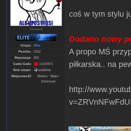
coś w tym stylu j
Unnamed
Dodano nowy po
Grupa:
Elite
A propo MŚ przyp
Postów:
4152
Reputacja:
953
piłkarska.. na pe
Gadu-Gadu
13142571
Nick steam:
poldinhio
Miejscowość
Bielsko - Biała /
Dortmund
http://www.yout
v=ZRVnNFwFdUM&