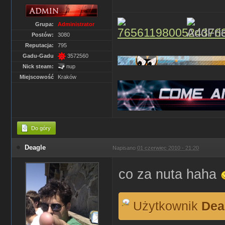
Grupa:
Administrator
Postów:
3080
Reputacja:
795
Gadu-Gadu
3572560
Nick steam:
nup
Miejscowość
Kraków
Do góry
Deagle
Napisano
01 czerwiec 2010 - 21:20
co za nuta haha
Użytkownik
Dea