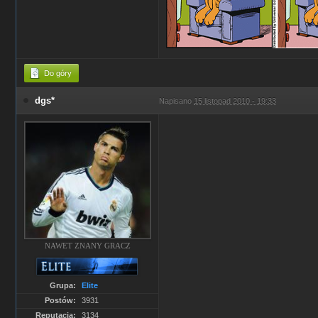
Do góry
dgs*
Napisano
15 listopad 2010 - 19:33
NAWET ZNANY GRACZ
Grupa:
Elite
Postów:
3931
Reputacja:
3134