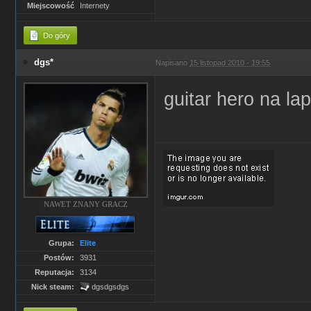
Miejscowość
Internety
Do góry
dgs*
Napisano
15 listopad 2010 - 19:55
guitar hero na la
NAWET ZNANY GRACZ
Grupa:
Elite
Postów:
3931
Reputacja:
3134
Nick steam:
dgsdgsdgs