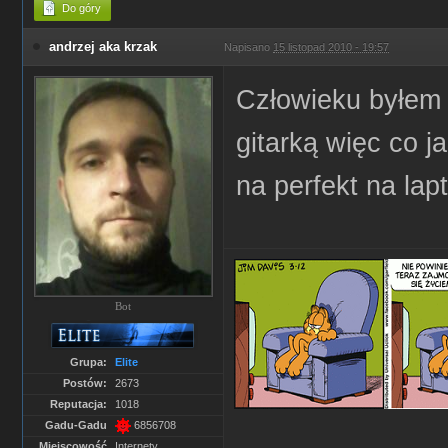
Do góry
andrzej aka krzak
Napisano
15 listopad 2010 - 19:57
Człowieku byłem
gitarką więc co 
na perfekt na lap
Bot
Grupa:
Elite
Postów:
2673
Reputacja:
1018
Gadu-Gadu
6856708
Miejscowość
Internety