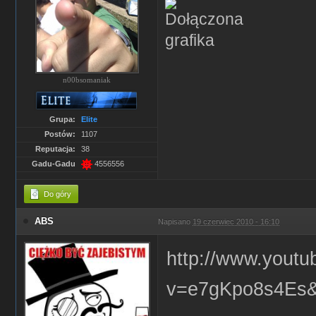
n00bsomaniak
Grupa:
Elite
Postów:
1107
Reputacja:
38
Gadu-Gadu
4556556
Do góry
ABS
Napisano
19 czerwiec 2010 - 16:10
http://www.yout
v=e7gKpo8s4Es&