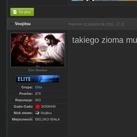
Do góry
Voojitsu
Napisano
11 październik 2010 - 17:31
takiego zioma mu
Elite Member
Grupa:
Elite
Postów:
879
Reputacja:
663
Gadu-Gadu
34306445
Nick steam:
Voojitsu
Miejscowość
BIELSKO-BIAŁA