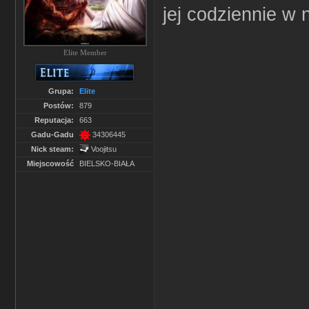
jej codziennie w 
Elite Member
Grupa:
Elite
Postów:
879
Reputacja:
663
Gadu-Gadu
34306445
Nick steam:
Voojitsu
Miejscowość
BIELSKO-BIAŁA