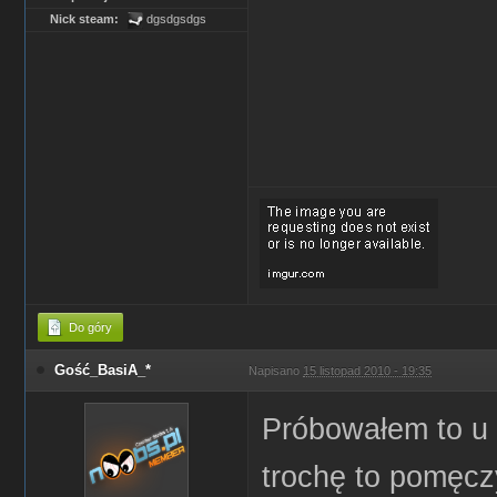
Nick steam:
dgsdgsdgs
Do góry
Gość_BasiA_*
Napisano
15 listopad 2010 - 19:35
Próbowałem to u 
trochę to pomęczy