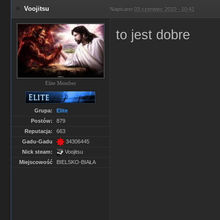
Voojitsu
Napisano
03 czerwiec 2010 - 10:41
to jest dobre
Elite Member
Grupa:
Elite
Postów:
879
Reputacja:
663
Gadu-Gadu
34306445
Nick steam:
Voojitsu
Miejscowość
BIELSKO-BIAŁA