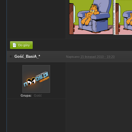
Do góry
Gość_BasiA_*
Napisano
15 listopad 2010 - 19:20
Grupa:
Gość