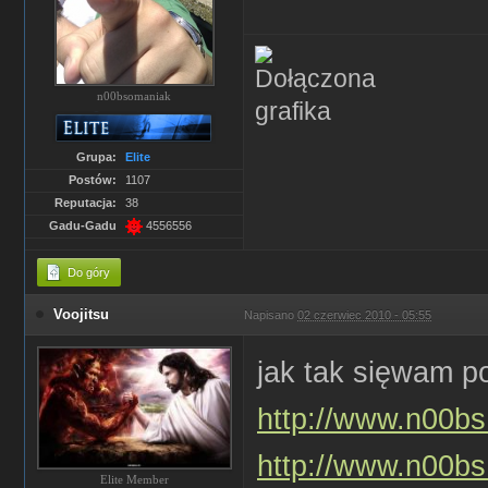
n00bsomaniak
Grupa:
Elite
Postów:
1107
Reputacja:
38
Gadu-Gadu
4556556
Do góry
Voojitsu
Napisano
02 czerwiec 2010 - 05:55
jak tak sięwam p
http://www.n00bs.
http://www.n00bs.
Elite Member