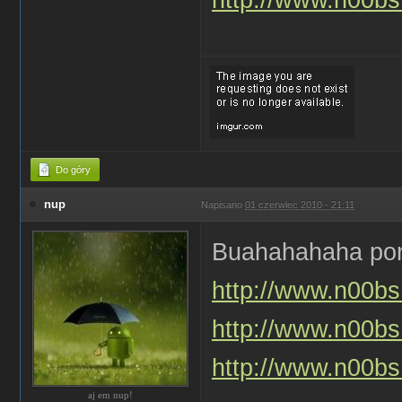
Do góry
nup
Napisano
01 czerwiec 2010 - 21:11
Buahahahaha po
http://www.n00bs.
http://www.n00bs.
http://www.n00bs.
aj em nup!