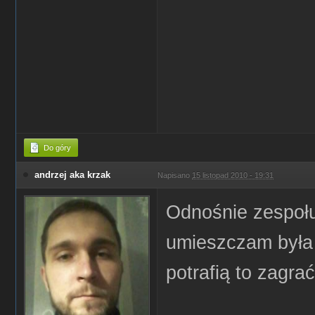
Do góry
andrzej aka krzak
Napisano
15 listopad 2010 - 19:31
Odnośnie zespołu
umieszczam była 
potrafią to zagra