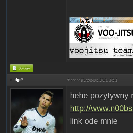
Do góry
dgs*
Napisano
01 czerwiec 2010 - 18:11
hehe pozytywny 
http://www.n00bs.
link ode mnie