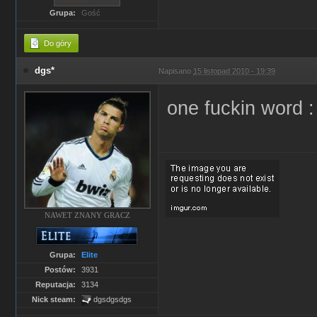
Grupa:
Gość
Do góry
dgs*
Napisano
15 listopad 2010 - 19:39
one fuckin word
NAWET ZNANY GRACZ
Grupa:
Elite
Postów:
3931
Reputacja:
3134
Nick steam:
dgsdgsdgs