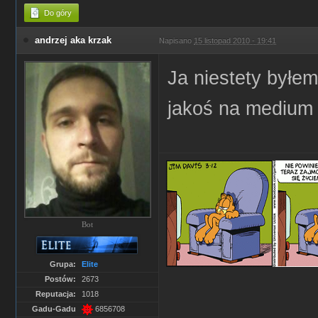
Do góry
andrzej aka krzak
Napisano
15 listopad 2010 - 19:41
Ja niestety byłe
jakoś na medium
Bot
Grupa:
Elite
Postów:
2673
Reputacja:
1018
Gadu-Gadu
6856708