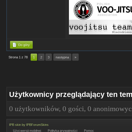
Do góry
Strona 1 z 78
1
2
3
następna
»
Użytkownicy przeglądający ten tem
0 użytkowników, 0 gości, 0 anonimowy
IPB skin
by
IPBForumSkins
Użyj wersji mobilnej
Polityka prywatności
Pomoc