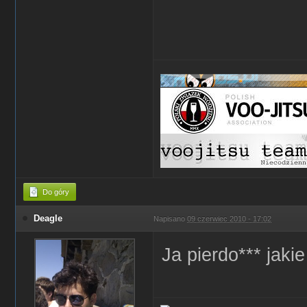
Do góry
Deagle
Napisano
09 czerwiec 2010 - 17:02
Ja pierdo*** jak