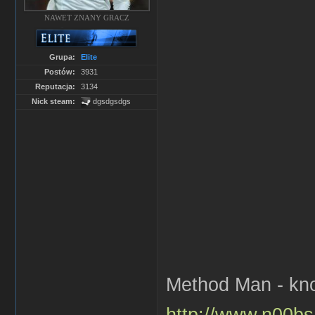
NAWET ZNANY GRACZ
Grupa:
Elite
Postów:
3931
Reputacja:
3134
Nick steam:
dgsdgsdgs
Method Man - kno
http://www.n00bs.