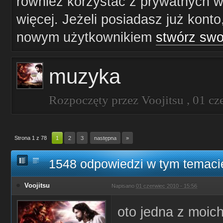
również korzystać z prywatnych wi
więcej. Jeżeli posiadasz już konto
nowym użytkownikiem
stwórz swo
muzyka
Rozpoczęty przez
Voojitsu
,
01 cz
Strona 1 z 78
1
2
3
następna
»
1548 odpowiedzi w tym temaci
Voojitsu
Napisano
01 czerwiec 2010 - 15:56
oto jedna z moic