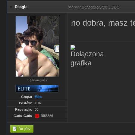
Deagle
Napisano
02 czerwiec 2010 - 13:19
no dobra, masz 
n00bsomaniak
Grupa:
Elite
Postów:
1107
Reputacja:
38
Gadu-Gadu
4556556
Do góry