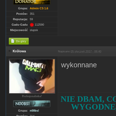
Grupa:
Admin CS 1.6
Postów:
351
Reputacja:
59
Gadu-Gadu
112590
Miejscowość
slupsk
Do góry
Królowa
Napisano
05 styczeń 2017 - 08:40
wykonnane
NIE DBAM, CO
Profesjonalistka!
WYGODNE,
Grupa:
n00bs!