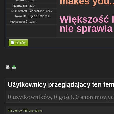
makes you..
Postów:
1883
Reputacja:
2014
Nick steam:
goofiozo_leffek
Większość l
Steam ID:
0:0:24532294
Miejscowość
Lublin
nie sprawi
Do góry
Użytkownicy przeglądający ten tem
0 użytkowników, 0 gości, 0 anonimowy
IPB skin
by
IPBForumSkins