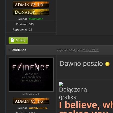
Grupa:
Moderator
Postów:
343
Reputacja:
22
Do góry
evidence
Napisano
10 styczeń 2017 - 13:51
Dawno poszło
n00bsomaniak
I believe, w
Grupa:
Admin CS 1.6