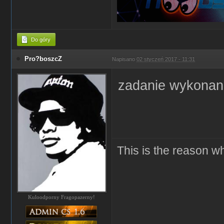
Do góry
Pro?boszcZ
Napisano
02 styczeń 2017 - 11:31
zadanie wykona
This is the reason 
Kuloodporny Fragopazerny!