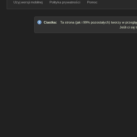
Użyj wersji mobilnej
Polityka prywatności
Pomoc
Ciastka:
Ta strona (jak i 99% pozostałych) tworzy w przeglą
Jeśli ci się