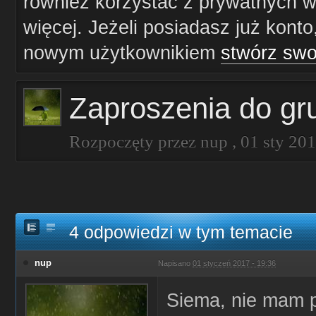
również korzystać z prywatnych wi
więcej. Jeżeli posiadasz już konto
nowym użytkownikiem
stwórz swo
Zaproszenia do gr
Rozpoczęty przez
nup
,
01 sty 20
4 odpowiedzi w tym temacie
nup
Napisano
01 styczeń 2017 - 19:36
Siema, nie mam p