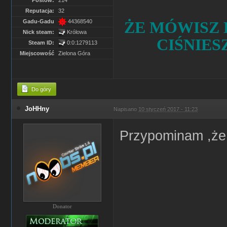
Postów:
214
Reputacja:
32
ŻE MÓWISZ 
Gadu-Gadu
44368540
Nick steam:
Królowa
CIŚNIES
Steam ID:
0:0:1279113
Miejscowość
Zielona Góra
Do góry
JoHHny
Napisano
10 styczeń 2017 - 11:23
Przypominam ,że 
Donator