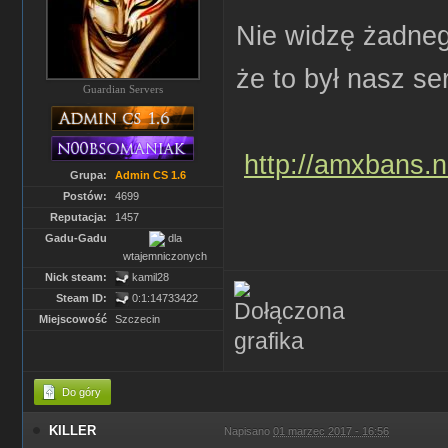
Nie widzę żadneg
że to był nasz se
Guardian Servers
http://amxbans.n
Grupa:
Admin CS 1.6
Postów:
4699
Reputacja:
1457
Gadu-Gadu
dla
wtajemniczonych
Nick steam:
kamil28
Steam ID:
0:1:14733422
Miejscowość
Szczecin
Do góry
KILLER
Napisano
01 marzec 2017 - 16:56