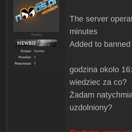
The server operat
minutes
Newbie
Added to banned l
Grupa:
Newbie
Postów:
3
Reputacja:
0
godzina okolo 16
wiedziec za co?
Żadam natychmias
uzdolniony?