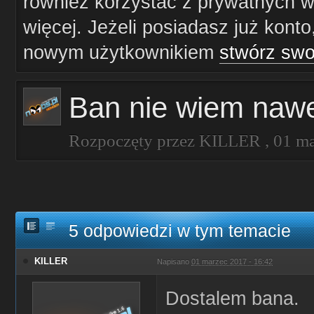
również korzystać z prywatnych wi
więcej. Jeżeli posiadasz już konto
nowym użytkownikiem
stwórz swo
Ban nie wiem nawe
Rozpoczęty przez
KILLER
,
01 ma
5 odpowiedzi w tym temacie
KILLER
Napisano
01 marzec 2017 - 16:42
Dostalem bana.