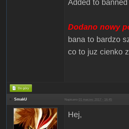
Added to banned l
Dodano nowy po
bana to bardzo s
co to juz cienko 
Do góry
SmakU
Napisano
01 marzec 2017 - 16:45
Hej,