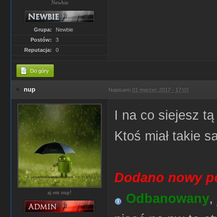
Newbie
Grupa:
Newbie
Postów:
3
Reputacja:
0
Do góry
nup
Napisano
01 marzec 2017 - 17:03
I na co siejesz t
Ktoś miał takie s
Dodano nowy po
aj em nup!
Odbanowany
,