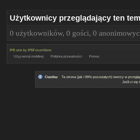
Użytkownicy przeglądający ten tem
0 użytkowników, 0 gości, 0 anonimowy
IPB skin
by
IPBForumSkins
Użyj wersji mobilnej
Polityka prywatności
Pomoc
Ciastka:
Ta strona (jak i 99% pozostałych) tworzy w przeglą
Jeśli ci się