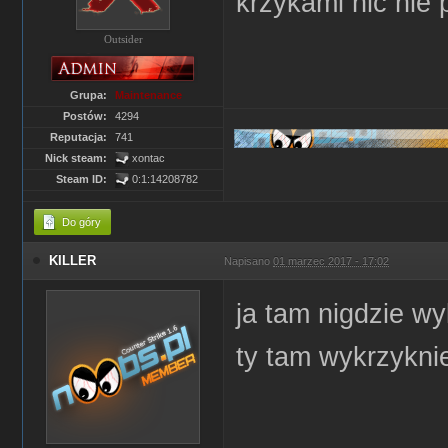
krzykami nic nie
Outsider
Grupa:
Maintenance
Postów:
4294
Reputacja:
741
Nick steam:
xontac
Steam ID:
0:1:14208782
Do góry
KILLER
Napisano
01 marzec 2017 - 17:02
ja tam nigdzie wy
ty tam wykrzykni