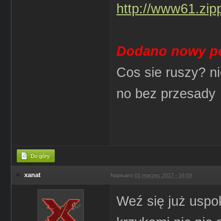
http://www61.zipp
Dodano nowy po
Cos sie ruszy? n
no bez przesady
Do góry
xanat
Napisano
01 marzec 2017 - 16:59
Weź się już uspok