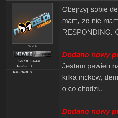
Obejrzyj sobie de
mam, ze nie mam
RESPONDING. O 
Newbie
Dodano nowy po
Grupa:
Newbie
Jestem pewien na
Postów:
3
Reputacja:
0
kilka nickow, de
o co chodzi..
Dodano nowy po