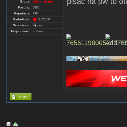
pisać na pw to o
Grupa:
Administrator
Postów:
3080
Reputacja:
795
Gadu-Gadu
3572560
Nick steam:
nup
Miejscowość
Kraków
Do góry