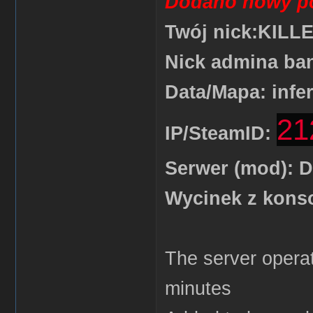
Dodano nowy po
Twój nick:KILL
Nick admina ban
Data/Mapa: infe
21
IP/SteamID:
Serwer (mod): D
Wycinek z kons
The server operat
minutes