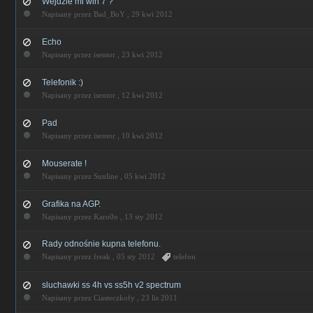
Wejdzie mi win 7 ?
Napisany przez Bad_BoY ,
29 kwi 2012
Echo
Napisany przez isentor ,
23 kwi 2012
Telefonik :)
Napisany przez isentor ,
12 kwi 2012
Pad
Napisany przez isentor ,
10 kwi 2012
Mouserate !
Napisany przez Sunline ,
05 kwi 2012
Grafika na AGP.
Napisany przez Karo0o ,
13 sty 2012
Rady odnośnie kupna telefonu.
Napisany przez freak ,
05 sty 2012
telefon
sluchawki ss 4h vs ss5h v2 spectrum
Napisany przez Ciasteczkofy ,
23 lis 2011