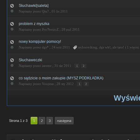
Słuchawki[saleta]
Napisany przez Qiu? ,
05 lis 2011
problem z myszka
Napisany przez Pro?boszcZ ,
28 paź 2011
nowy kompjuter pomocy!
Napisany przez dgs* ,
24 wrz 2011
technoviking
,
dgs wh!
,
ale tato!
i 1 więcej
Słuchaweczki
Napisany przez isentor ,
31 sie 2011
1
2
co sądzicie o moim zakupie (MYSZ PODKŁADKA)
Napisany przez Voojitsu ,
28 sty 2012
1
2
Wyświe
Strona 1 z 3
1
2
3
następna