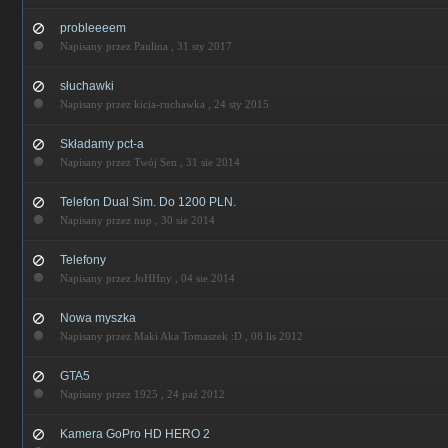
probleeeem
Napisany przez Paulina ,
31 sty 2017
słuchawki
Napisany przez kicia-ruchawka ,
24 sty 2015
Składamy pct-a
Napisany przez Twój Sen ,
31 sie 2014
Telefon Dual Sim. Do 1200 PLN.
Napisany przez nup ,
30 sie 2014
Telefony
Napisany przez JoHHny ,
04 sie 2014
Nowa myszka
Napisany przez Maki Aka Tomaszek :D ,
08 lis 2012
GTA5
Napisany przez 1925 ,
24 paź 2012
Kamera GoPro HD HERO 2