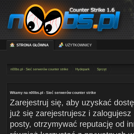
STRONA GŁÓWNA
UŻYTKOWNICY
n00bs.pl - Sieć serwerów counter strike
Hydepark
Sprzęt
Witamy na n00bs.pl - Sieć serwerów counter strike
Zarejestruj się, aby uzyskać dost
już się zarejestrujesz i zaloguje
posty, otrzymywać reputację od i