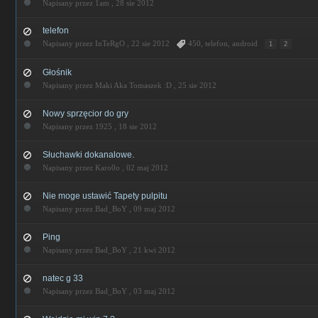
Napisany przez 1am ,
28 sie 2012
telefon
Napisany przez InTeRgO ,
22 sie 2012
450
,
telefon
,
android
1
2
Głośnik
Napisany przez Maki Aka Tomaszek :D ,
25 sie 2012
Nowy sprzęcior do gry
Napisany przez 1925 ,
18 sie 2012
Słuchawki dokanalowe.
Napisany przez Karo0o ,
02 maj 2012
Nie moge ustawić Tapety pulpitu
Napisany przez Bad_BoY ,
09 maj 2012
Ping
Napisany przez Bad_BoY ,
21 kwi 2012
natec g 33
Napisany przez Bad_BoY ,
03 maj 2012