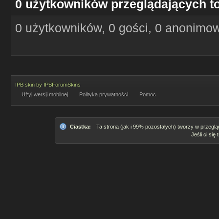
0 użytkowników przeglądających t
0 użytkowników, 0 gości, 0 anonimo
IPB skin
by
IPBForumSkins
Użyj wersji mobilnej
Polityka prywatności
Pomoc
Ciastka:
Ta strona (jak i 99% pozostałych) tworzy w przeglą
Jeśli ci się