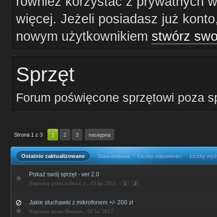
również korzystać z prywatnych wi
więcej. Jeżeli posiadasz już konto
nowym użytkownikiem
stwórz swo
Sprzęt
Forum poświęcone sprzętowi poza 
Strona 1 z 3
1
2
3
następna
Ostatnio zaktualizowane
Data dodania
Liczby odpowiedzi
Liczby wyś
Pokaż swój sprzęt - ver 2.0
Napisany przez palmuś ;) ,
13 lip 2011
1
2
Jakie słuchawki z mikrofonem +/- 200 zł
Napisany przez Hiszpan ,
06 lut 2017