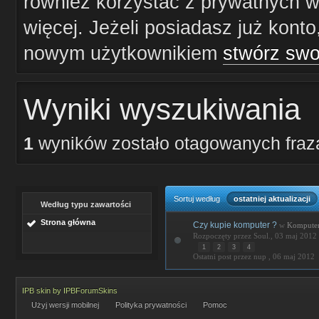
również korzystać z prywatnych wi
więcej. Jeżeli posiadasz już konto
nowym użytkownikiem
stwórz swo
Wyniki wyszukiwania
1
wyników zostało otagowanych fra
Sortuj według
ostatniej aktualizacji
Według typu zawartości
Strona główna
Czy kupie komputer ?
w
Kompute
Rozpoczęty przez Soul., 03 maj 201
1
2
3
4
Ostatni post przez nup ,
06 maj 2012
IPB skin
by
IPBForumSkins
Użyj wersji mobilnej
Polityka prywatności
Pomoc