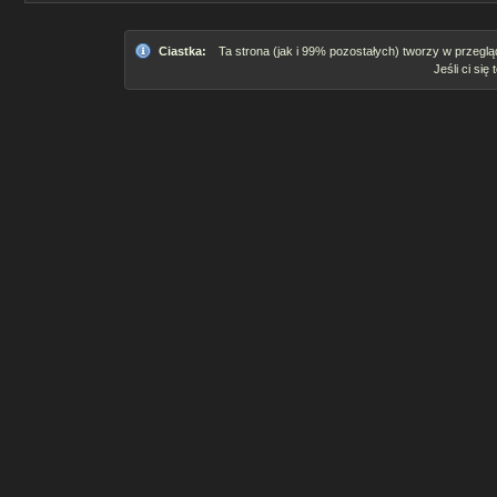
Ciastka:
Ta strona (jak i 99% pozostałych) tworzy w przeglą
Jeśli ci się