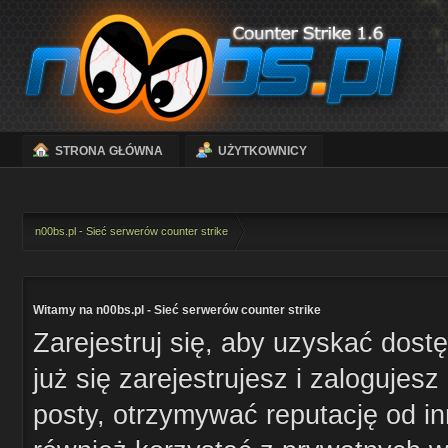
STRONA GŁÓWNA
UŻYTKOWNICY
n00bs.pl - Sieć serwerów counter strike
Witamy na n00bs.pl - Sieć serwerów counter strike
Zarejestruj się, aby uzyskać dost
już się zarejestrujesz i zaloguje
posty, otrzymywać reputację od i