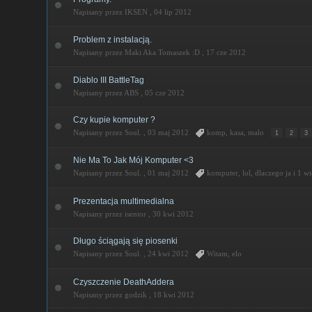
Napisany przez IKSEN ,
04 lip 2012
Problem z instalacją.
Napisany przez Maki Aka Tomaszek :D ,
17 cze 2012
Diablo III BattleTag
Napisany przez ABS ,
05 cze 2012
Czy kupie komputer ?
Napisany przez Soul. ,
03 maj 2012
komp
,
kasa
,
malo
1
2
3
Nie Ma To Jak Mój Komputer <3
Napisany przez Soul. ,
01 maj 2012
komputer
,
lol
,
dlaczego ja
i 1 wi
Prezentacja multimedialna
Napisany przez isentor ,
30 kwi 2012
Długo ściągają się piosenki
Napisany przez Soul. ,
24 kwi 2012
Witam
,
elo
Czyszczenie DeathAddera
Napisany przez godzik ,
18 kwi 2012