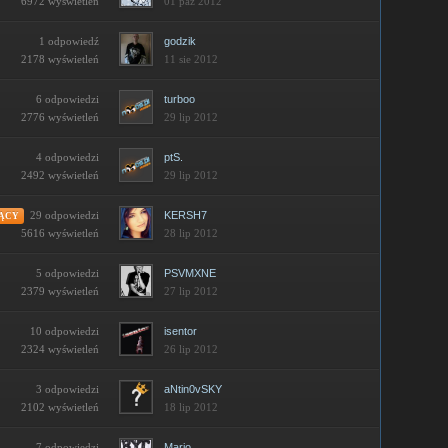
01 paź 2012
6972 wyświetleń
1 odpowiedź
godzik
2178 wyświetleń
11 sie 2012
6 odpowiedzi
turboo
2776 wyświetleń
29 lip 2012
4 odpowiedzi
ptS.
2492 wyświetleń
29 lip 2012
29 odpowiedzi
KERSH7
ĄCY
28 lip 2012
5616 wyświetleń
5 odpowiedzi
PSVMXNE
2379 wyświetleń
27 lip 2012
10 odpowiedzi
isentor
2324 wyświetleń
26 lip 2012
3 odpowiedzi
aNtin0vSKY
2102 wyświetleń
18 lip 2012
7 odpowiedzi
Mario