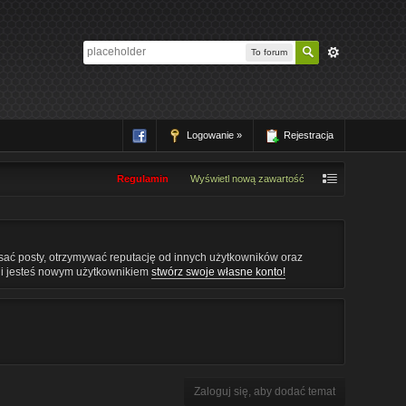
To forum
Logowanie »
Rejestracja
Regulamin
Wyświetl nową zawartość
pisać posty, otrzymywać reputację od innych użytkowników oraz
śli jesteś nowym użytkownikiem
stwórz swoje własne konto!
Zaloguj się, aby dodać temat