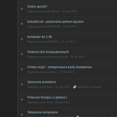
Dobry sprzęt?
Napisany przez MC Kozak ,
02 maj 2013
turbobit.net - pobieranie pełnym łączem
Napisany przez PSVMXNE ,
19 sty 2013
komputer do 1,9k
Napisany przez HITMAN ,
07 sty 2013
Historia Gier Komputerowych
Napisany przez andrzej aka krzak ,
06 sty 2013
nVidia mcp2 - zintegrowana karta dzwiękowa.
Napisany przez palmuś ;) ,
29 lis 2012
Sprezone powietrze
Napisany przez Soul. ,
01 paź 2012
powietrze
,
sprezone
Polecam Kompa ( Laptopa )
Napisany przez Kalis ,
06 paź 2012
Składanie komputera