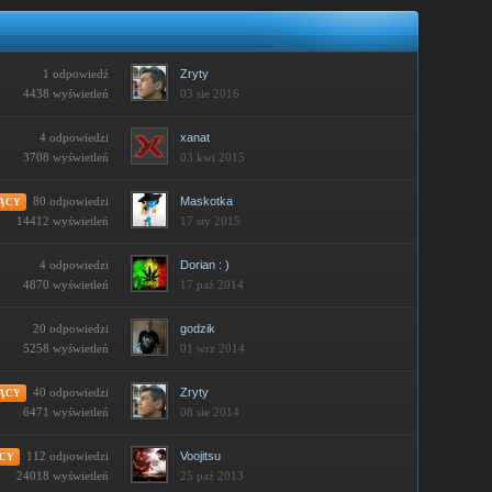
1 odpowiedź
Zryty
4438 wyświetleń
03 sie 2016
4 odpowiedzi
xanat
3708 wyświetleń
03 kwi 2015
80 odpowiedzi
Maskotka
ĄCY
17 sty 2015
14412 wyświetleń
4 odpowiedzi
Dorian : )
4870 wyświetleń
17 paź 2014
20 odpowiedzi
godzik
5258 wyświetleń
01 wrz 2014
40 odpowiedzi
Zryty
ĄCY
08 sie 2014
6471 wyświetleń
112 odpowiedzi
Voojitsu
CY
25 paź 2013
24018 wyświetleń