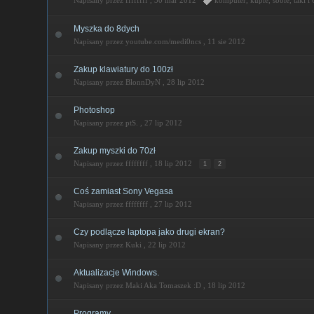
Napisany przez ffffffff ,
30 mar 2012
komputer
,
kupie
,
sobie
,
taki
i
Myszka do 8dych
Napisany przez youtube.com/medi0ncs ,
11 sie 2012
Zakup klawiatury do 100zł
Napisany przez BlonnDyN ,
28 lip 2012
Photoshop
Napisany przez ptS. ,
27 lip 2012
Zakup myszki do 70zł
Napisany przez ffffffff ,
18 lip 2012
1
2
Coś zamiast Sony Vegasa
Napisany przez ffffffff ,
27 lip 2012
Czy podlącze laptopa jako drugi ekran?
Napisany przez Kuki ,
22 lip 2012
Aktualizacje Windows.
Napisany przez Maki Aka Tomaszek :D ,
18 lip 2012
Programy.