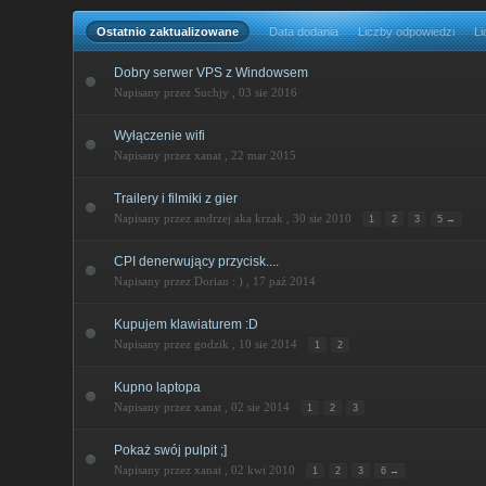
Ostatnio zaktualizowane
Data dodania
Liczby odpowiedzi
Li
Dobry serwer VPS z Windowsem
Napisany przez Suchjy ,
03 sie 2016
Wyłączenie wifi
Napisany przez xanat ,
22 mar 2015
Trailery i filmiki z gier
Napisany przez andrzej aka krzak ,
30 sie 2010
1
2
3
5 →
CPI denerwujący przycisk....
Napisany przez Dorian : ) ,
17 paź 2014
Kupujem klawiaturem :D
Napisany przez godzik ,
10 sie 2014
1
2
Kupno laptopa
Napisany przez xanat ,
02 sie 2014
1
2
3
Pokaż swój pulpit ;]
Napisany przez xanat ,
02 kwi 2010
1
2
3
6 →