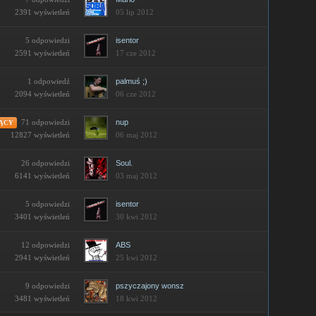
2391 wyświetleń
05 lip 2012
5 odpowiedzi
isentor
2591 wyświetleń
17 cze 2012
1 odpowiedź
palmuś ;)
2094 wyświetleń
06 cze 2012
71 odpowiedzi
nup
ĄCY
06 maj 2012
12827 wyświetleń
26 odpowiedzi
Soul.
6141 wyświetleń
03 maj 2012
5 odpowiedzi
isentor
3401 wyświetleń
30 kwi 2012
12 odpowiedzi
ABS
2941 wyświetleń
25 kwi 2012
9 odpowiedzi
pszyczajony wonsz
3481 wyświetleń
18 kwi 2012