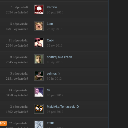
1 odpowiedź
Karo0o
2634 wyświetleń
20 paź 2013
5 odpowiedzi
1am
4791 wyświetleń
26 sty 2013
11 odpowiedzi
Cat-i
2884 wyświetleń
08 sty 2013
0 odpowiedzi
andrzej aka krzak
2345 wyświetleń
06 sty 2013
3 odpowiedzi
palmuś ;)
2151 wyświetleń
30 lis 2012
13 odpowiedzi
d7.
3450 wyświetleń
08 paź 2012
2 odpowiedzi
Maki Aka Tomaszek :D
1692 wyświetleń
06 paź 2012
32 odpowiedzi
ffffffff
ĄCY