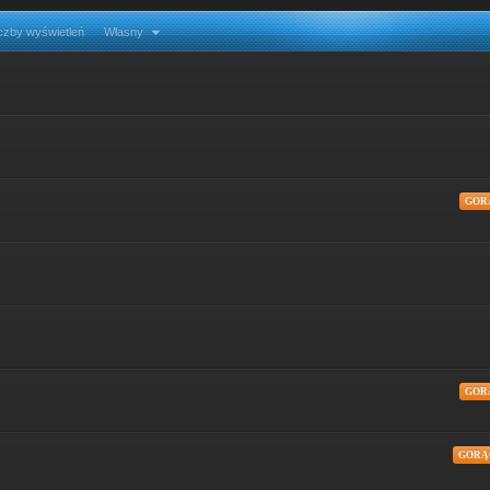
czby wyświetleń
Własny
GOR
GOR
GORĄ