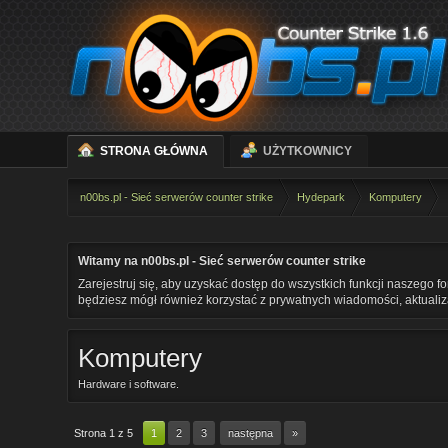
STRONA GŁÓWNA
UŻYTKOWNICY
n00bs.pl - Sieć serwerów counter strike
Hydepark
Komputery
Witamy na n00bs.pl - Sieć serwerów counter strike
Zarejestruj się, aby uzyskać dostęp do wszystkich funkcji naszego f
będziesz mógł również korzystać z prywatnych wiadomości, aktualizac
Komputery
Hardware i software.
Strona 1 z 5
1
2
3
następna
»