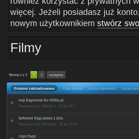
również korzystać z prywatnych wi
więcej. Jeżeli posiadasz już konto
nowym użytkownikiem
stwórz swo
Filmy
Strona 1 z 2
1
2
następna
Ostatnio zaktualizowane
Data dodania
Liczby odpowiedzi
Liczby wyś
nup fragmovie for n00bs.pl
Napisany przez I Buzka :) ,
22 sty 2017
fartowne fragi jakies z dzis
Napisany przez .flexingod ,
26 gru 2016
csgo frags