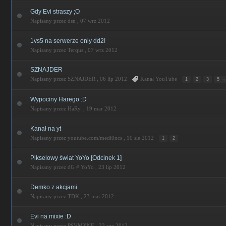
Gdy Evi straszy ;O
Napisany przez dsn ,
07 wrz 2012
1vs5 na serwerze only dd2!
Napisany przez Terqus ,
07 wrz 2012
SZNAJDER
Napisany przez SZNAJDER ,
06 lip 2012
Kanał YouTube
1
2
3
5 →
Wypociny Harego :D
Napisany przez HaRy. ,
19 mar 2012
Kanał na yt
Napisany przez youtube.com/medi0ncs ,
10 sie 2012
1
2
Pikselowy świat YoYo [Odcinek 1]
Napisany przez dG # YoYo ,
23 lip 2012
Demko z akcjami.
Napisany przez TDK ,
23 mar 2012
Evi na mixie :D
Napisany przez PSVMXNE ,
23 cze 2012