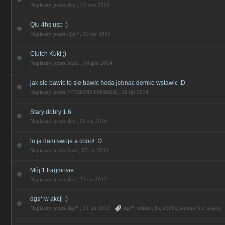
Napisany przez dsn ,
13 wrz 2014
Qiu 4hs usp :)
Napisany przez Qiu? ,
10 sty 2015
Clutch Kuki ;)
Napisany przez Kuki ,
18 gru 2014
jak sie bawic to sie bawic heda jebnac demko wstawic ;D
Napisany przez 777MONEYMAKER ,
28 lip 2014
Stary dobry 1.6
Napisany przez dsn ,
06 sie 2014
to ja dam swoje a cooo! :D
Napisany przez 1am ,
05 sie 2014
Mój 1 fragmovie
Napisany przez dsn ,
31 sie 2013
dgs* w akcji :)
Napisany przez dgs* ,
11 lut 2012
dgs*
,
mleko
,
hs
,
n00bs
,
techno!
i 2 więcej