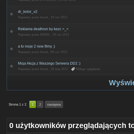
dr_kolor_v2
Napisany przez forest ,
19 cze 2012
Reklama deathrun by kezc <_<
Napisany przez ffffffff ,
10 cze 2012
a to moje 2 new filmy ;)
Napisany przez forest ,
08 cze 2012
Moja Akcja z Waszego Serwera DD2 :)
Napisany przez forest ,
29 maj 2012
Miłego oglądania
Wyświe
Strona 1 z 2
1
2
następna
0 użytkowników przeglądających t