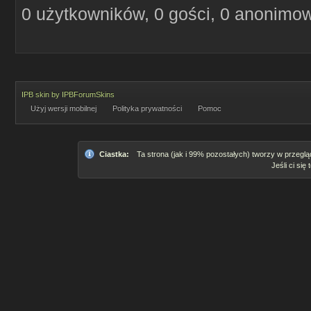
0 użytkowników, 0 gości, 0 anonimo
IPB skin
by
IPBForumSkins
Użyj wersji mobilnej
Polityka prywatności
Pomoc
Ciastka:
Ta strona (jak i 99% pozostałych) tworzy w przeglą
Jeśli ci się