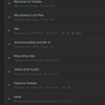
Mój kanał na Youtube
Napisany przez Lozaq ,
26 mar 2013
Mój pierwszy Let's Play
Napisany przez Lozaq ,
17 mar 2013
Dkn
Napisany przez PSVMXNE ,
18 lut 2012
1
2
3
8 →
Jest kezcesujtow, jest skill :D
Napisany przez ffffffff ,
29 gru 2012
Ninja ninja ninja
Napisany przez PSVMXNE ,
24 gru 2012
JAKKUJCIE PLIZZZ
Napisany przez KrychaPL ,
02 gru 2012
Kanał na Youtube .
Napisany przez Kpina1337 ,
03 kwi 2012
1
2
kanał
Napisany przez youtube.com/medi0ncs ,
22 wrz 2012