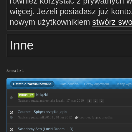
również korzystać z prywatnych wi
więcej. Jeżeli posiadasz już konto
nowym użytkownikiem
stwórz swo
Inne
Strona 1 z 1
Ostatnio zaktualizowane
Data dodania
Liczby odpowiedzi
Liczby wyś
Książki
PODPIĘTY
Napisany przez andrzej aka krzak ,
17 mar 2010
1
2
3
Courbet - Śpiąca prządka, opis
Napisany przez mike0131 ,
01 lut 2012
courbet
,
śpiąca
,
prządka
Świadomy Sen (Lucid Dream - LD)