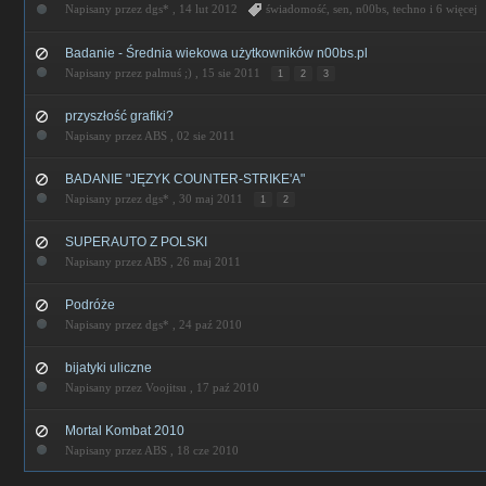
Napisany przez dgs* ,
14 lut 2012
świadomość
,
sen
,
n00bs
,
techno
i 6 więcej
Badanie - Średnia wiekowa użytkowników n00bs.pl
Napisany przez palmuś ;) ,
15 sie 2011
1
2
3
przyszłość grafiki?
Napisany przez ABS ,
02 sie 2011
BADANIE "JĘZYK COUNTER-STRIKE'A"
Napisany przez dgs* ,
30 maj 2011
1
2
SUPERAUTO Z POLSKI
Napisany przez ABS ,
26 maj 2011
Podróże
Napisany przez dgs* ,
24 paź 2010
bijatyki uliczne
Napisany przez Voojitsu ,
17 paź 2010
Mortal Kombat 2010
Napisany przez ABS ,
18 cze 2010