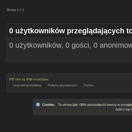
Strona 1 z 1
0 użytkowników przeglądających t
0 użytkowników, 0 gości, 0 anonimo
IPB skin
by
IPBForumSkins
Użyj wersji mobilnej
Polityka prywatności
Pomoc
Ciastka:
Ta strona (jak i 99% pozostałych) tworzy w przeglą
Jeśli ci się